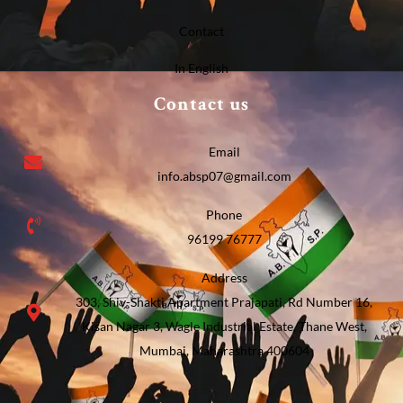
Contact
In English
Contact us
Email
info.absp07@gmail.com
Phone
96199 76777
Address
303, Shiv-Shakti Apartment Prajapati, Rd Number 16,
Kisan Nagar 3, Wagle Industrial Estate, Thane West,
Mumbai, Maharashtra 400604