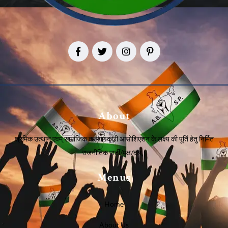
About
श्रमिक उत्थान एवम् सामाजिक कल्याणकारी आसोशिएशन के लक्ष्य की पूर्ति हेतु निर्मित
राजनीतिक पार्टी/पक्ष/दल।
Menus
Home
About Us