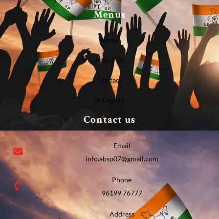
Menus
Home
About Us
Contact
In English
Contact us
Email
info.absp07@gmail.com
Phone
96199 76777
Address