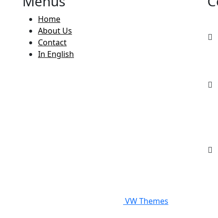
Menus
C
Home
About Us
Contact
In English
s Reserve.
Design & Developed by
VW Themes