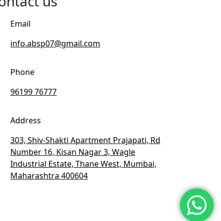
ontact us
Email
info.absp07@gmail.com
Phone
96199 76777
Address
303, Shiv-Shakti Apartment Prajapati, Rd
Number 16, Kisan Nagar 3, Wagle
Industrial Estate, Thane West, Mumbai,
Maharashtra 400604